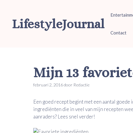
Ga
naar
Entertainm
de
LifestyleJournal
inhoud
Contact
Mijn 13 favorie
februari 2, 2016
door
Redactie
Een goed recept begint met een aantal goede i
ingrediënten die in veel van mijn recepten we
aanraders? Lees snel verder!