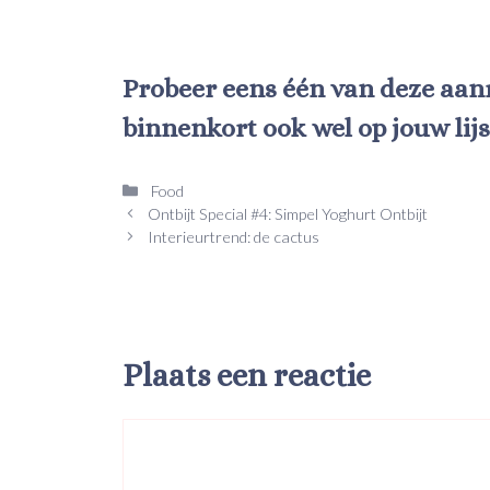
Probeer eens één van deze aanr
binnenkort ook wel op jouw lij
Categorieën
Food
Ontbijt Special #4: Simpel Yoghurt Ontbijt
Interieurtrend: de cactus
Plaats een reactie
Reactie