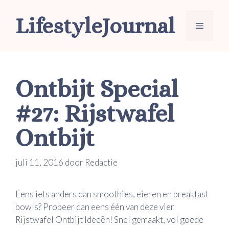
Ga
LifestyleJournal
naar
Menu
de
inhoud
Ontbijt Special
#27: Rijstwafel
Ontbijt
juli 11, 2016
door
Redactie
Eens iets anders dan smoothies, eieren en breakfast
bowls? Probeer dan eens één van deze vier
Rijstwafel Ontbijt Ideeën! Snel gemaakt, vol goede