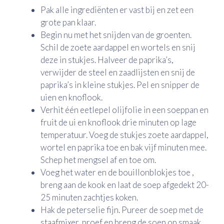
Pak alle ingrediënten er vast bij en zet een
grote pan klaar.
Begin nu met het snijden van de groenten.
Schil de zoete aardappel en wortels en snij
deze in stukjes. Halveer de paprika’s,
verwijder de steel en zaadlijsten en snij de
paprika’s in kleine stukjes. Pel en snipper de
uien en knoflook.
Verhit één eetlepel olijfolie in een soeppan en
fruit de ui en knoflook drie minuten op lage
temperatuur. Voeg de stukjes zoete aardappel,
wortel en paprika toe en bak vijf minuten mee.
Schep het mengsel af en toe om.
Voeg het water en de bouillonblokjes toe ,
breng aan de kook en laat de soep afgedekt 20-
25 minuten zachtjes koken.
Hak de peterselie fijn. Pureer de soep met de
staafmixer, proef en breng de soep op smaak