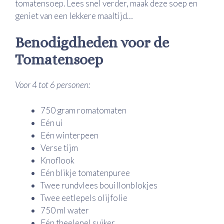
tomatensoep. Lees snel verder, maak deze soep en
geniet van een lekkere maaltijd…
Benodigdheden voor de
Tomatensoep
Voor 4 tot 6 personen:
750 gram romatomaten
Eén ui
Eén winterpeen
Verse tijm
Knoflook
Eén blikje tomatenpuree
Twee rundvlees bouillonblokjes
Twee eetlepels olijfolie
750 ml water
Eén theelepel suiker