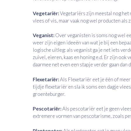
Vegetariër:
Vegetariërs zijn meestal nog het 
vlees of vis, maar vaak nog wel producten als zu
Veganist:
Over veganisten is soms nog wel een
weer zijn eigen ideeën van wat je bij een bepaa
logische uitleg: als veganist ga je net iets ver
zuivel, eieren, kaas en honing e.d. Er zijn ook
daarmee net even een stapje verder gaan dan d
Flexetariër:
Als Flexetariër eet je één of meer
tijdje flexetariër en sla ik soms een dagje vlee
groenteburger.
Pescotariër:
Als pescotariër eet je geen vlee
extremere vormen van pescotarisme, zoals pesc
Planteneter:
Als planteneter eet je geen vlee