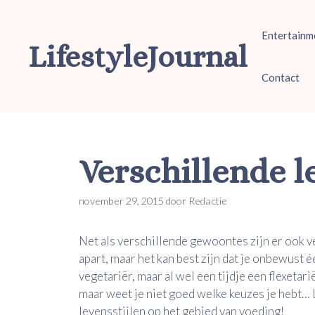
Ga
naar
Entertainm
de
LifestyleJournal
inhoud
Contact
Verschillende l
november 29, 2015
door
Redactie
Net als verschillende gewoontes zijn er ook ve
apart, maar het kan best zijn dat je onbewust 
vegetariër, maar al wel een tijdje een flexetari
maar weet je niet goed welke keuzes je hebt… 
levensstijlen op het gebied van voeding!