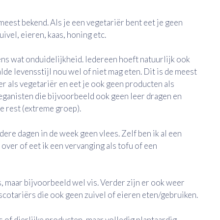
meest bekend. Als je een vegetariër bent eet je geen
ivel, eieren, kaas, honing etc.
s wat onduidelijkheid. Iedereen hoeft natuurlijk ook
lde levensstijl nou wel of niet mag eten. Dit is de meest
der als vegetariër en eet je ook geen producten als
 veganisten die bijvoorbeeld ook geen leer dragen en
e rest (extreme groep).
dere dagen in de week geen vlees. Zelf ben ik al een
s over of eet ik een vervanging als tofu of een
s, maar bijvoorbeeld wel vis. Verder zijn er ook weer
otariërs die ook geen zuivel of eieren eten/gebruiken.
s of dierlijke producten, maar volledig plantaardig.