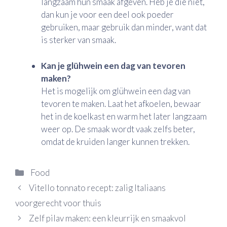
langzaam hun smaak afgeven. Heb je die niet,
dan kun je voor een deel ook poeder
gebruiken, maar gebruik dan minder, want dat
is sterker van smaak.
Kan je glühwein een dag van tevoren
maken?
Het is mogelijk om glühwein een dag van
tevoren te maken. Laat het afkoelen, bewaar
het in de koelkast en warm het later langzaam
weer op. De smaak wordt vaak zelfs beter,
omdat de kruiden langer kunnen trekken.
Categorieën
Food
Vitello tonnato recept: zalig Italiaans
voorgerecht voor thuis
Zelf pilav maken: een kleurrijk en smaakvol