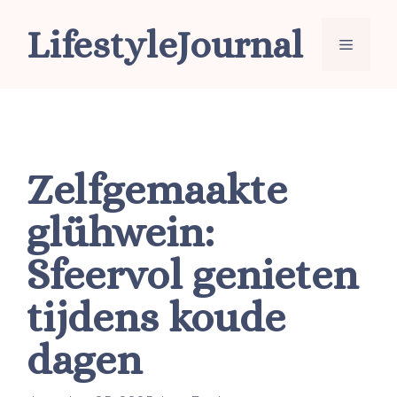
Ga
LifestyleJournal
naar
Menu
de
inhoud
Zelfgemaakte
glühwein:
Sfeervol genieten
tijdens koude
dagen