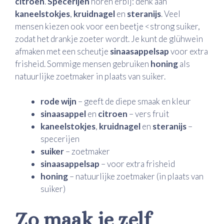
citroen
.
Specerijen
horen erbij: denk aan
kaneelstokjes
,
kruidnagel
en
steranijs
. Veel
mensen kiezen ook voor een beetje <strong suiker,
zodat het drankje zoeter wordt. Je kunt de glühwein
afmaken met een scheutje
sinaasappelsap
voor extra
frisheid. Sommige mensen gebruiken
honing
als
natuurlijke zoetmaker in plaats van suiker.
rode wijn
– geeft de diepe smaak en kleur
sinaasappel
en
citroen
– vers fruit
kaneelstokjes
,
kruidnagel
en
steranijs
–
specerijen
suiker
– zoetmaker
sinaasappelsap
– voor extra frisheid
honing
– natuurlijke zoetmaker (in plaats van
suiker)
Zo maak je zelf