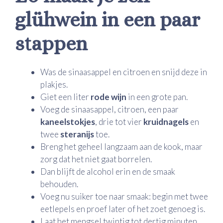
glühwein in een paar
stappen
Was de sinaasappel en citroen en snijd deze in
plakjes.
Giet een liter
rode wijn
in een grote pan.
Voeg de sinaasappel, citroen, een paar
kaneelstokjes
, drie tot vier
kruidnagels
en
twee
steranijs
toe.
Breng het geheel langzaam aan de kook, maar
zorg dat het niet gaat borrelen.
Dan blijft de alcohol erin en de smaak
behouden.
Voeg nu suiker toe naar smaak: begin met twee
eetlepels en proef later of het zoet genoeg is.
Laat het mengsel twintig tot dertig minuten