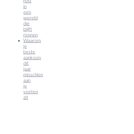
rust
in
een
wereld
die
blijft
rennen
Waarom
je
beste
aankoop
dit
jaar
misschien
aan
je
voeten
zit