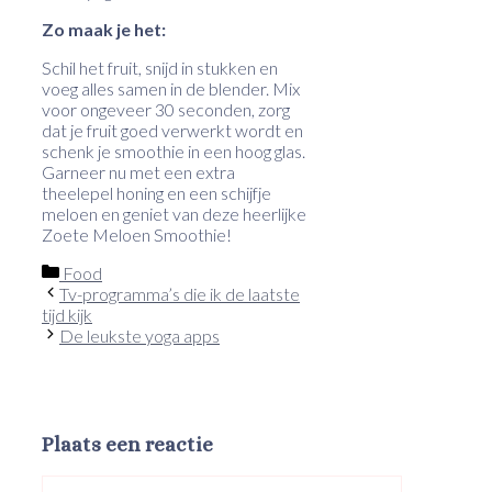
Zo maak je het:
Schil het fruit, snijd in stukken en
voeg alles samen in de blender. Mix
voor ongeveer 30 seconden, zorg
dat je fruit goed verwerkt wordt en
schenk je smoothie in een hoog glas.
Garneer nu met een extra
theelepel honing en een schijfje
meloen en geniet van deze heerlijke
Zoete Meloen Smoothie!
Categorieën
Food
Tv-programma’s die ik de laatste
tijd kijk
De leukste yoga apps
Plaats een reactie
Reactie