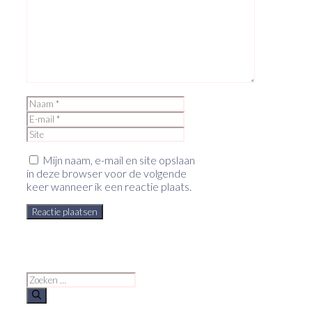
Naam
E-
mail
Site
Mijn naam, e-mail en site opslaan
in deze browser voor de volgende
keer wanneer ik een reactie plaats.
Zoek
naar: