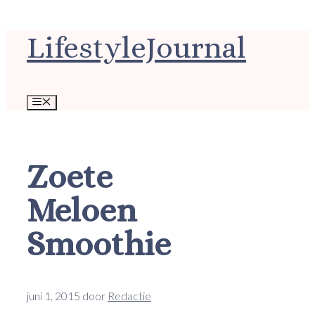
Ga
LifestyleJournal
naar
de
inhoud
Menu
Zoete
Meloen
Smoothie
juni 1, 2015
door
Redactie