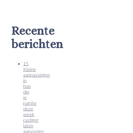
Recente
berichten
15
Kleine
aanpassingen
in
huis
die
je
ruimte
deze
week
rustiger
laten
aanvoelen