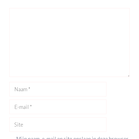
Reactie
Naam
E-
mail
Site
Mijn naam, e-mail en site opslaan in deze browser