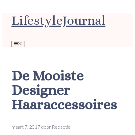
Ga
LifestyleJournal
naar
de
inhoud
Menu
De Mooiste
Designer
Haaraccessoires
maart 7, 2017
door
Redactie