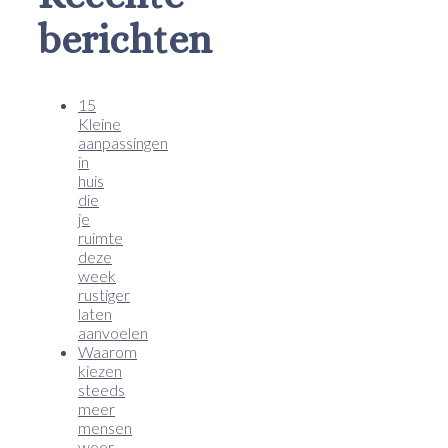
berichten
15
Kleine
aanpassingen
in
huis
die
je
ruimte
deze
week
rustiger
laten
aanvoelen
Waarom
kiezen
steeds
meer
mensen
weer