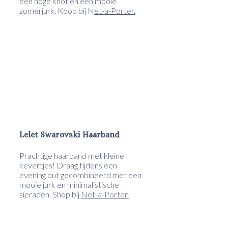
een hoge knot en een mooie
zomerjurk. Koop bij N
et-a-Porter.
Lelet Swarovski Haarband
Prachtige haarband met kleine
kevertjes! Draag tijdens een
evening out gecombineerd met een
mooie jurk en minimalistische
sieraden. Shop bij
Net-a-Porter.