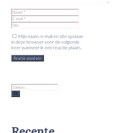
Naam
E-
mail
Site
Mijn naam, e-mail en site opslaan
in deze browser voor de volgende
keer wanneer ik een reactie plaats.
Zoek
naar:
Recente