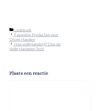
Categorieën
Lookbook
Favoriete Producten voor
Droge Handen
Hoe veilig handel jij? Doe de
Veilig Handelen Test!
Plaats een reactie
Reactie