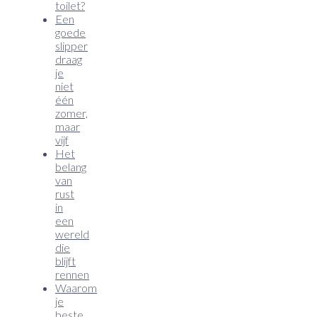
toilet?
Een
goede
slipper
draag
je
niet
één
zomer,
maar
vijf
Het
belang
van
rust
in
een
wereld
die
blijft
rennen
Waarom
je
beste