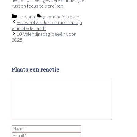
rust en focus te bereiken.
Categorieën
Tags
Personal
gezondheid
,
koran
Hoeveel werkende mensen zijn
er in Nederland?
10 Valentijnsdag ideeën voor
2025
Plaats een reactie
Reactie
Naam
E-
mail
Site