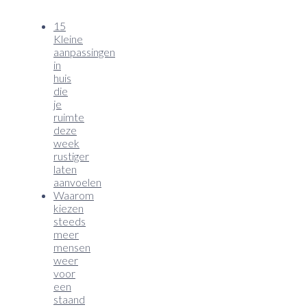
15
Kleine
aanpassingen
in
huis
die
je
ruimte
deze
week
rustiger
laten
aanvoelen
Waarom
kiezen
steeds
meer
mensen
weer
voor
een
staand