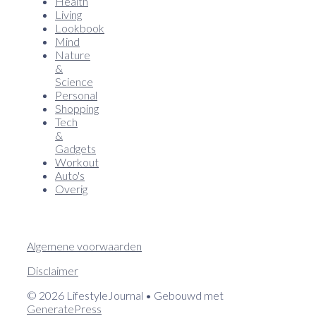
Health
Living
Lookbook
Mind
Nature
&
Science
Personal
Shopping
Tech
&
Gadgets
Workout
Auto's
Overig
Algemene voorwaarden
Disclaimer
© 2026 LifestyleJournal
• Gebouwd met
GeneratePress