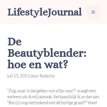
Ga
LifestyleJournal
naar
Menu
de
inhoud
De
Beautyblender:
hoe en wat?
juli 15, 2015
door
Redactie
“Zeg, waar is dat gekke roze eitje voor?” vraagt men
weleens als ik mij opmaak. Verbaasd kijk ik ze dan aan:
“Ben jij nog niet bekend met dé heilige graal?!” Want