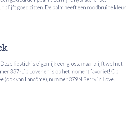
ur blijft goed zitten. De balm heeft een roodbruine kleur
ck
eze lipstick is eigenlijk een gloss, maar blijft wel net
ummer 337-Lip Lover en is op het moment favoriet! Op
Love (ook van Lancôme), nummer 379N Berry in Love.