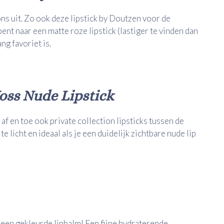
ons uit. Zo ook deze lipstick by Doutzen voor de
 bent naar een matte roze lipstick (lastiger te vinden dan
ang favoriet is.
ss Nude Lipstick
f en toe ook private collection lipsticks tussen de
 te licht en ideaal als je een duidelijk zichtbare nude lip
 een gekleurde lipbalm! Een fijne hydraterende,