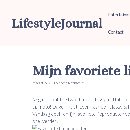
Ga
naar
Entertainm
de
LifestyleJournal
inhoud
Contact
Mijn favoriete 
maart 6, 2016
door
Redactie
“A girl should be two things, classy and fabul
up moto! Dagelijks streven naar een classy & 
Vandaag deel ik mijn favoriete lipproducten vo
snel verder!