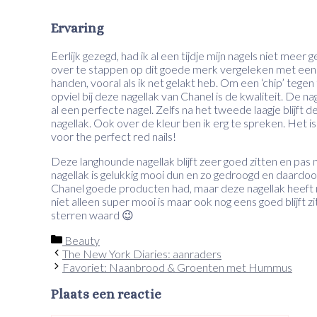
Ervaring
Eerlijk gezegd, had ik al een tijdje mijn nagels niet me
over te stappen op dit goede merk vergeleken met een k
handen, vooral als ik net gelakt heb. Om een ‘chip’ tegen t
opviel bij deze nagellak van Chanel is de kwaliteit. De n
al een perfecte nagel. Zelfs na het tweede laagje blijft 
nagellak. Ook over de kleur ben ik erg te spreken. Het i
voor the perfect red nails!
Deze langhounde nagellak blijft zeer goed zitten en pas n
nagellak is gelukkig mooi dun en zo gedroogd en daardoor
Chanel goede producten had, maar deze nagellak heeft 
niet alleen super mooi is maar ook nog eens goed blijft zi
sterren waard 😉
Categorieën
Beauty
The New York Diaries: aanraders
Favoriet: Naanbrood & Groenten met Hummus
Plaats een reactie