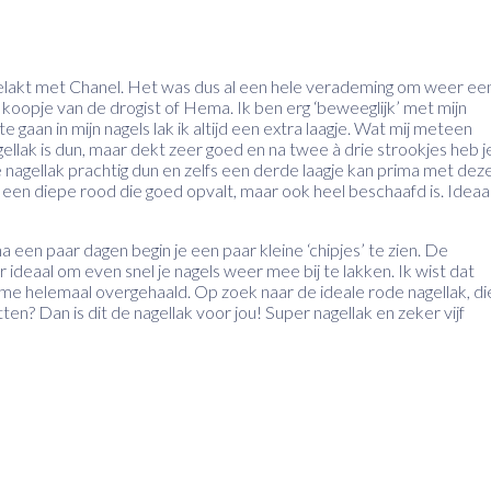
er gelakt met Chanel. Het was dus al een hele verademing om weer ee
oopje van de drogist of Hema. Ik ben erg ‘beweeglijk’ met mijn
e gaan in mijn nagels lak ik altijd een extra laagje. Wat mij meteen
agellak is dun, maar dekt zeer goed en na twee à drie strookjes heb j
de nagellak prachtig dun en zelfs een derde laagje kan prima met dez
s een diepe rood die goed opvalt, maar ook heel beschaafd is. Ideaa
a een paar dagen begin je een paar kleine ‘chipjes’ te zien. De
 ideaal om even snel je nagels weer mee bij te lakken. Ik wist dat
me helemaal overgehaald. Op zoek naar de ideale rode nagellak, di
tten? Dan is dit de nagellak voor jou! Super nagellak en zeker vijf