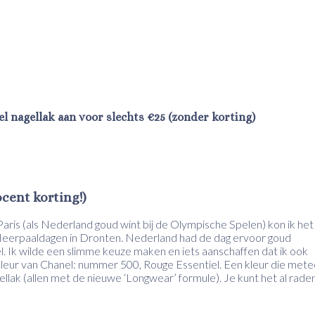
l nagellak aan voor slechts €25 (zonder korting)
cent korting!)
 Paris (als Nederland goud wint bij de Olympische Spelen) kon ik het
e Meerpaaldagen in Dronten. Nederland had de dag ervoor goud
 Ik wilde een slimme keuze maken en iets aanschaffen dat ik ook
 kleur van Chanel: nummer 500, Rouge Essentiel. Een kleur die met
ellak (allen met de nieuwe ‘Longwear’ formule). Je kunt het al rad