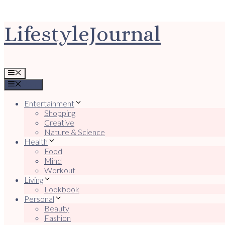
Ga
LifestyleJournal
naar
de
inhoud
Menu
Menu
Entertainment
Shopping
Creative
Nature & Science
Health
Food
Mind
Workout
Living
Lookbook
Personal
Beauty
Fashion