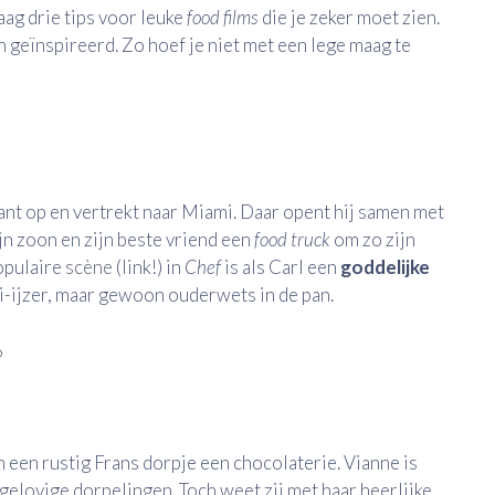
daag drie tips voor leuke
food films
die je zeker moet zien.
n geïnspireerd. Zo hoef je niet met een lege maag te
rant op en vertrekt naar Miami. Daar opent hij samen met
jn zoon en zijn beste vriend een
food truck
om zo zijn
opulaire
scène
(link!) in
Chef
is als Carl een
goddelijke
i-ijzer, maar gewoon ouderwets in de pan.
 een rustig Frans dorpje een chocolaterie. Vianne is
 gelovige dorpelingen. Toch weet zij met haar heerlijke