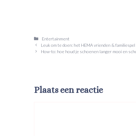
Categorieën
Entertainment
Leuk om te doen: het HEMA vrienden & familiespel
How-to: hoe houd je schoenen langer mooi en sch
Plaats een reactie
Reactie