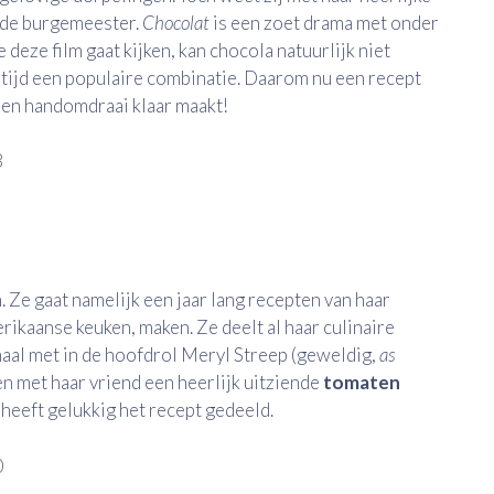
n de burgemeester.
Chocolat
is een zoet drama met onder
deze film gaat kijken, kan chocola natuurlijk niet
 tijd een populaire combinatie. Daarom nu een recept
 een handomdraai klaar maakt!
. Ze gaat namelijk een jaar lang recepten van haar
erikaanse keuken, maken. Ze deelt al haar culinaire
aal met in de hoofdrol Meryl Streep (geweldig,
as
en met haar vriend een heerlijk uitziende
tomaten
heeft gelukkig het recept gedeeld.