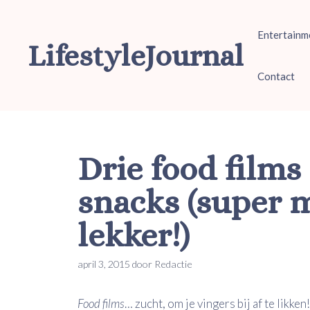
Ga
naar
Entertainm
de
LifestyleJournal
inhoud
Contact
Drie food films
snacks (super m
lekker!)
april 3, 2015
door
Redactie
Food films
… zucht, om je vingers bij af te likken