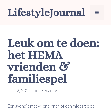
Ga
LifestyleJournal
naar
Menu
de
inhoud
Leuk om te doen:
het HEMA
vrienden &
familiespel
april 2, 2015
door
Redactie
Een avondje met vriendinnen of een middagje op