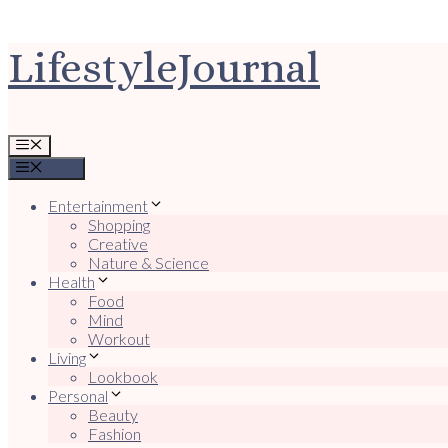
Ga
LifestyleJournal
naar
de
inhoud
Menu
Menu
Entertainment
Shopping
Creative
Nature & Science
Health
Food
Mind
Workout
Living
Lookbook
Personal
Beauty
Fashion