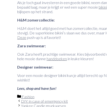
Als je toch gaat investeren in een goede bikini, neem dan
bepaald laag, maar je krijgt er wel een super mooie
bikini
bijlopen op het strand.
H&M zomercollectie:
H&M doet het altijd goed met hun zomercollectie, maar de bi
stevig). De superkleine bikini’s slaan we dus over, maar
Deze
push-up is al favoriet!
Zara swimwear:
Ook Zara heeft prachtige swimwear. Kies bijvoorbeeld
hele mooie dunne
handdoeken
in leuke kleuren!
Designer swimwear:
Voor een mooie designer bikini kun je altijd terecht op 
wishlist!
Lees, shop and have fun!
Categorieën
Fashion
DIY: in case of emergency kit
Yankee Candle geurkaarsen