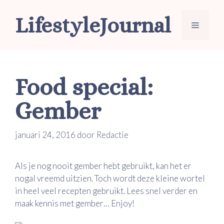
Ga
LifestyleJournal
naar
Menu
de
inhoud
Food special:
Gember
januari 24, 2016
door
Redactie
Als je nog nooit gember hebt gebruikt, kan het er
nogal vreemd uitzien. Toch wordt deze kleine wortel
in heel veel recepten gebruikt. Lees snel verder en
maak kennis met gember… Enjoy!