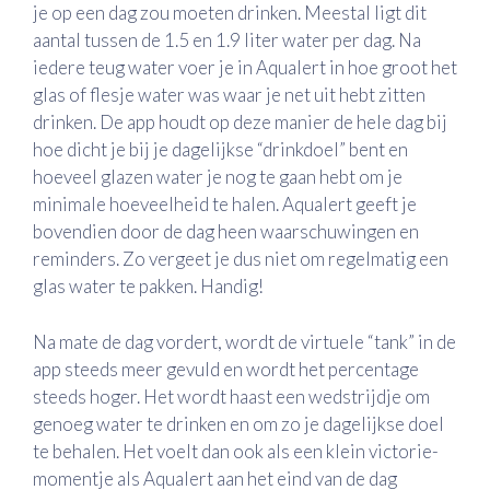
je op een dag zou moeten drinken. Meestal ligt dit
aantal tussen de 1.5 en 1.9 liter water per dag. Na
iedere teug water voer je in Aqualert in hoe groot het
glas of flesje water was waar je net uit hebt zitten
drinken. De app houdt op deze manier de hele dag bij
hoe dicht je bij je dagelijkse “drinkdoel” bent en
hoeveel glazen water je nog te gaan hebt om je
minimale hoeveelheid te halen. Aqualert geeft je
bovendien door de dag heen waarschuwingen en
reminders. Zo vergeet je dus niet om regelmatig een
glas water te pakken. Handig!
Na mate de dag vordert, wordt de virtuele “tank” in de
app steeds meer gevuld en wordt het percentage
steeds hoger. Het wordt haast een wedstrijdje om
genoeg water te drinken en om zo je dagelijkse doel
te behalen. Het voelt dan ook als een klein victorie-
momentje als Aqualert aan het eind van de dag