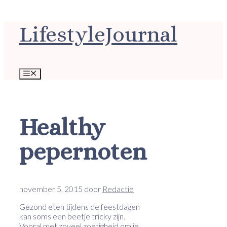
Ga
LifestyleJournal
naar
de
inhoud
Menu
Healthy
pepernoten
november 5, 2015
door
Redactie
Gezond eten tijdens de feestdagen
kan soms een beetje tricky zijn.
Vooral met zoveel zoetigheid om je