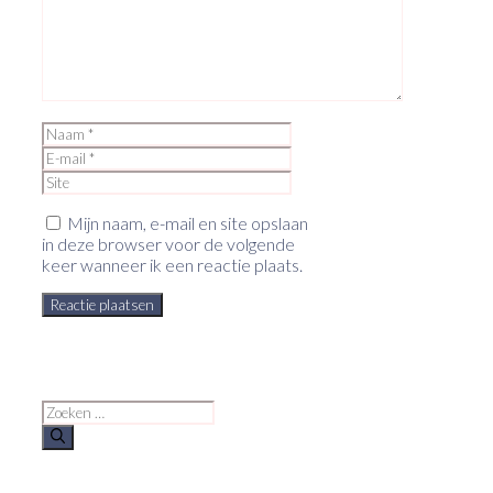
Naam
E-
mail
Site
Mijn naam, e-mail en site opslaan
in deze browser voor de volgende
keer wanneer ik een reactie plaats.
Zoek
naar: