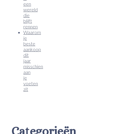
een
wereld
die
blijft
rennen
Waarom
je
beste
aankoop
dit
jaar
misschien
aan
je
voeten
zit
Categorieën