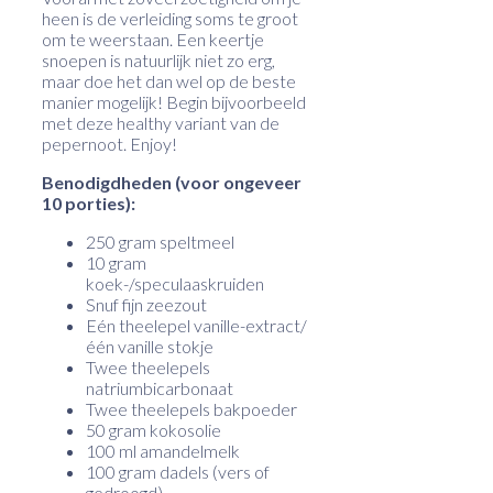
heen is de verleiding soms te groot
om te weerstaan. Een keertje
snoepen is natuurlijk niet zo erg,
maar doe het dan wel op de beste
manier mogelijk! Begin bijvoorbeeld
met deze healthy variant van de
pepernoot. Enjoy!
Benodigdheden (voor ongeveer
10 porties):
250 gram speltmeel
10 gram
koek-/speculaaskruiden
Snuf fijn zeezout
Eén theelepel vanille-extract/
één vanille stokje
Twee theelepels
natriumbicarbonaat
Twee theelepels bakpoeder
50 gram kokosolie
100 ml amandelmelk
100 gram dadels (vers of
gedroogd)