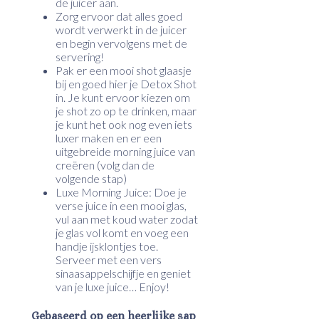
de juicer aan.
Zorg ervoor dat alles goed
wordt verwerkt in de juicer
en begin vervolgens met de
servering!
Pak er een mooi shot glaasje
bij en goed hier je Detox Shot
in. Je kunt ervoor kiezen om
je shot zo op te drinken, maar
je kunt het ook nog even iets
luxer maken en er een
uitgebreide morning juice van
creëren (volg dan de
volgende stap)
Luxe Morning Juice: Doe je
verse juice in een mooi glas,
vul aan met koud water zodat
je glas vol komt en voeg een
handje ijsklontjes toe.
Serveer met een vers
sinaasappelschijfje en geniet
van je luxe juice… Enjoy!
Gebaseerd op een heerlijke sap