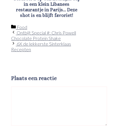
in een klein Libanees
restaurantje in Parijs… Deze
shot is en blijft favoriet!
Categorieën
Food
Ontbijt Special #: Chris Powell
Chocolate Protein Shake
6X de lekkerste Sinterklaas
Recepten
Plaats een reactie
Reactie