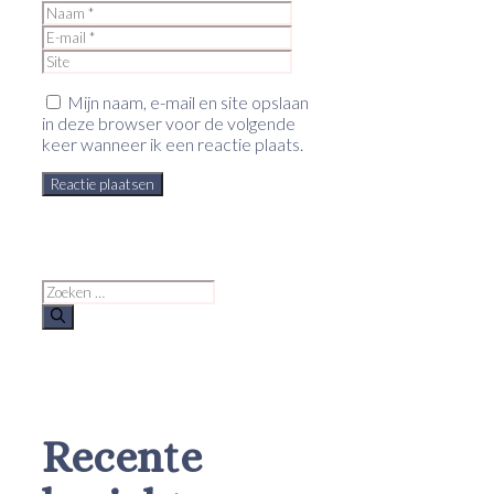
Naam
E-
mail
Site
Mijn naam, e-mail en site opslaan
in deze browser voor de volgende
keer wanneer ik een reactie plaats.
Zoek
naar:
Recente