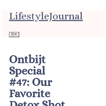
Ga
LifestyleJournal
naar
de
inhoud
Menu
Ontbijt
Special
#47: Our
Favorite
Detox Shot