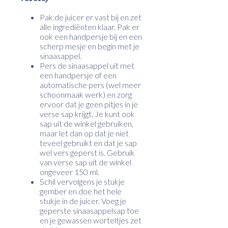
Pak de juicer er vast bij en zet
alle ingrediënten klaar. Pak er
ook een handpersje bij en een
scherp mesje en begin met je
sinaasappel.
Pers de sinaasappel uit met
een handpersje of een
automatische pers (wel meer
schoonmaak werk) en zorg
ervoor dat je geen pitjes in je
verse sap krijgt. Je kunt ook
sap uit de winkel gebruiken,
maar let dan op dat je niet
teveel gebruikt en dat je sap
wel vers geperst is. Gebruik
van verse sap uit de winkel
ongeveer 150 ml.
Schil vervolgens je stukje
gember en doe het hele
stukje in de juicer. Voeg je
geperste sinaasappelsap toe
en je gewassen worteltjes zet