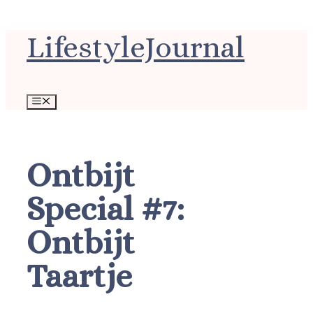
Ga
LifestyleJournal
naar
de
inhoud
Menu
Ontbijt
Special #7:
Ontbijt
Taartje