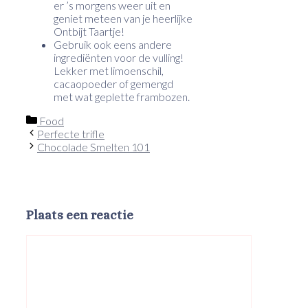
er ’s morgens weer uit en
geniet meteen van je heerlijke
Ontbijt Taartje!
Gebruik ook eens andere
ingrediënten voor de vulling!
Lekker met limoenschil,
cacaopoeder of gemengd
met wat geplette frambozen.
Categorieën
Food
Perfecte trifle
Chocolade Smelten 101
Plaats een reactie
Reactie