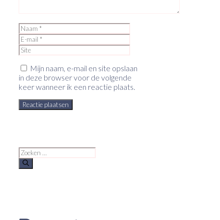
Naam
E-
mail
Site
Mijn naam, e-mail en site opslaan
in deze browser voor de volgende
keer wanneer ik een reactie plaats.
Zoek
naar: