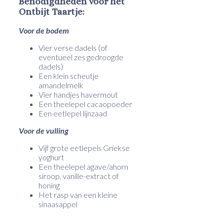
Benodigdheden voor het
Ontbijt Taartje:
Voor de bodem
Vier verse dadels (of
eventueel zes gedroogde
dadels)
Een klein scheutje
amandelmelk
Vier handjes havermout
Een theelepel cacaopoeder
Een eetlepel lijnzaad
Voor de vulling
Vijf grote eetlepels Griekse
yoghurt
Een theelepel agave/ahorn
siroop, vanille-extract of
honing
Het rasp van een kleine
sinaasappel