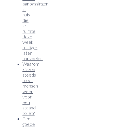
aanpassingen
in
huis
die
je
ruimte
deze
week
rustiger
laten
aanvoelen
Waarom
kiezen
steeds
meer
mensen
weer
voor
een
staand
toilet?
Een
goede