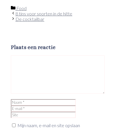
Categorieën
Food
8 tips voor sporten in de hitte
De cocktailbar
Plaats een reactie
Reactie
Naam
E-
mail
Site
Mijn naam, e-mail en site opslaan