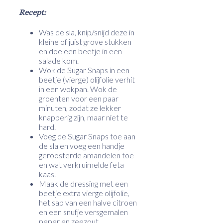
Recept:
Was de sla, knip/snijd deze in
kleine of juist grove stukken
en doe een beetje in een
salade kom.
Wok de Sugar Snaps in een
beetje (vierge) olijfolie verhit
in een wokpan. Wok de
groenten voor een paar
minuten, zodat ze lekker
knapperig zijn, maar niet te
hard.
Voeg de Sugar Snaps toe aan
de sla en voeg een handje
geroosterde amandelen toe
en wat verkruimelde feta
kaas.
Maak de dressing met een
beetje extra vierge olijfolie,
het sap van een halve citroen
en een snufje versgemalen
peper en zeezout.