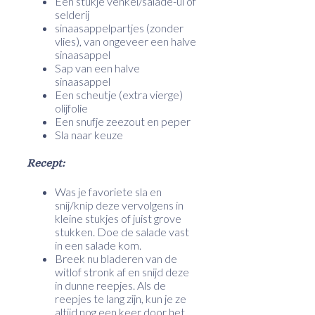
Een stukje venkel/salade-ui of
selderij
sinaasappelpartjes (zonder
vlies), van ongeveer een halve
sinaasappel
Sap van een halve
sinaasappel
Een scheutje (extra vierge)
olijfolie
Een snufje zeezout en peper
Sla naar keuze
Recept:
Was je favoriete sla en
snij/knip deze vervolgens in
kleine stukjes of juist grove
stukken. Doe de salade vast
in een salade kom.
Breek nu bladeren van de
witlof stronk af en snijd deze
in dunne reepjes. Als de
reepjes te lang zijn, kun je ze
altijd nog een keer door het