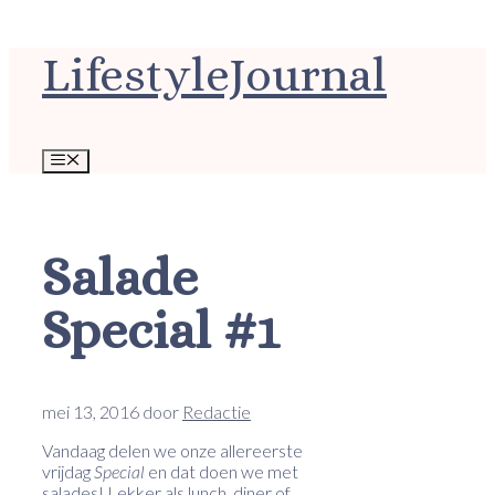
Ga
LifestyleJournal
naar
de
inhoud
Menu
Salade
Special #1
mei 13, 2016
door
Redactie
Vandaag delen we onze allereerste
vrijdag
Special
en dat doen we met
salades! Lekker als lunch, diner of