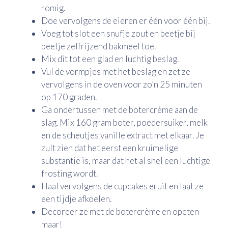
romig.
Doe vervolgens de eieren er één voor één bij.
Voeg tot slot een snufje zout en beetje bij
beetje zelfrijzend bakmeel toe.
Mix dit tot een glad en luchtig beslag.
Vul de vormpjes met het beslag en zet ze
vervolgens in de oven voor zo’n 25 minuten
op 170 graden.
Ga ondertussen met de botercrème aan de
slag. Mix 160 gram boter, poedersuiker, melk
en de scheutjes vanille extract met elkaar. Je
zult zien dat het eerst een kruimelige
substantie is, maar dat het al snel een luchtige
frosting wordt.
Haal vervolgens de cupcakes eruit en laat ze
een tijdje afkoelen.
Decoreer ze met de botercrème en opeten
maar!