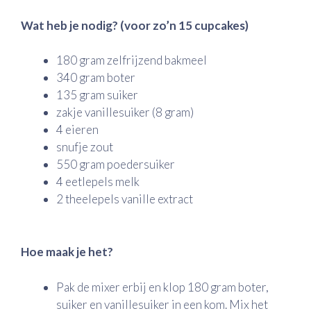
Wat heb je nodig? (voor zo’n 15 cupcakes)
180 gram zelfrijzend bakmeel
340 gram boter
135 gram suiker
zakje vanillesuiker (8 gram)
4 eieren
snufje zout
550 gram poedersuiker
4 eetlepels melk
2 theelepels vanille extract
Hoe maak je het?
Pak de mixer erbij en klop 180 gram boter,
suiker en vanillesuiker in een kom. Mix het