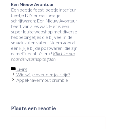
Een Nieuw Avontuur
Een beetje feest, beetje interieur,
beetje DIY en een beetje
schrijfwaren: Een Nieuw Avontuur
heeft van alles wat. Het is een
super leuke webshop met diverse
hebbedingetjes die bij veel in de
smaak zullen vallen. Neem vooral
een kijkje bij de postwaren: die zijn
namelijk echt té leuk!
Klik hier om
naar de webshop te gaan.
Categorieën
Living
Wie wil je over een jaar zijn?
Appel-havermout crumble
Plaats een reactie
Reactie