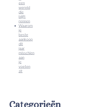
een
wereld
die
blijft
rennen
Waarom
je
beste
aankoop
dit
jaar
misschien
aan
je
voeten
zit
Categorieën