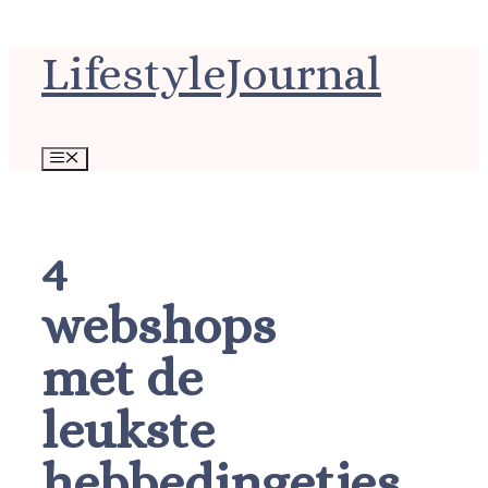
Ga
LifestyleJournal
naar
de
inhoud
Menu
4
webshops
met de
leukste
hebbedingetjes