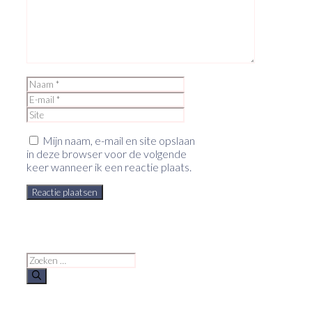
Naam
E-
mail
Site
Mijn naam, e-mail en site opslaan
in deze browser voor de volgende
keer wanneer ik een reactie plaats.
Zoek
naar: