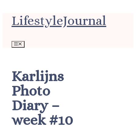
Ga
LifestyleJournal
naar
de
inhoud
Menu
Karlijns
Photo
Diary –
week #10