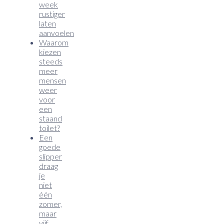
week
rustiger
laten
aanvoelen
Waarom
kiezen
steeds
meer
mensen
weer
voor
een
staand
toilet?
Een
goede
slipper
draag
je
niet
één
zomer,
maar
vijf