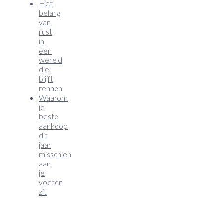
Het
belang
van
rust
in
een
wereld
die
blijft
rennen
Waarom
je
beste
aankoop
dit
jaar
misschien
aan
je
voeten
zit