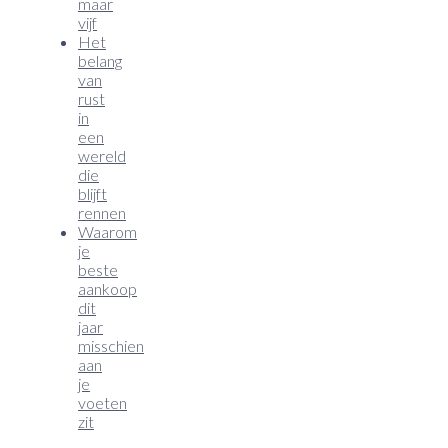
maar
vijf
Het
belang
van
rust
in
een
wereld
die
blijft
rennen
Waarom
je
beste
aankoop
dit
jaar
misschien
aan
je
voeten
zit