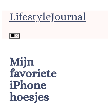
Ga
LifestyleJournal
naar
de
inhoud
Menu
Mijn
favoriete
iPhone
hoesjes