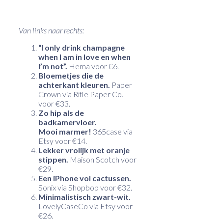
Van links naar rechts:
“I only drink champagne
when I am in love en when
I’m not”.
Hema voor €6.
Bloemetjes die de
achterkant kleuren.
Paper
Crown via Rifle Paper Co.
voor €33.
Zo hip als de
badkamervloer.
Mooi marmer!
365case via
Etsy voor €14.
Lekker vrolijk met oranje
stippen.
Maison Scotch voor
€29.
Een iPhone vol cactussen.
Sonix via Shopbop voor €32.
Minimalistisch zwart-wit.
LovelyCaseCo via Etsy voor
€26.