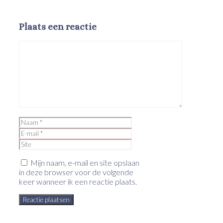
Plaats een reactie
Reactie
Naam
E-
mail
Site
Mijn naam, e-mail en site opslaan
in deze browser voor de volgende
keer wanneer ik een reactie plaats.